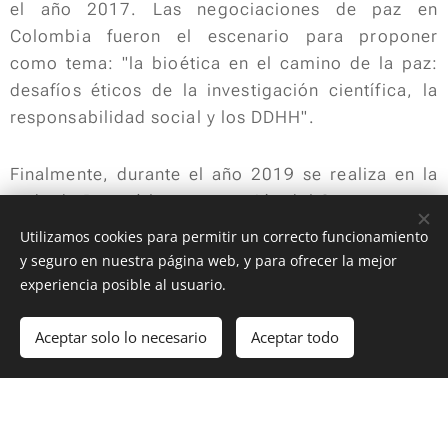
el año 2017. Las negociaciones de paz en
Colombia fueron el escenario para proponer
como tema: "la bioética en el camino de la paz:
desafíos éticos de la investigación científica, la
responsabilidad social y los DDHH".
Finalmente, durante el año 2019 se realiza en la
sede de Bogotá la sexta versión del Congreso con
la propuesta temática: "Cuerpos e identidades:
Utilizamos cookies para permitir un correcto funcionamiento
aproximación y discusión desde la bioética".
y seguro en nuestra página web, y para ofrecer la mejor
experiencia posible al usuario.
Objetivos.
Aceptar solo lo necesario
Aceptar todo
General.
Comenzar
¡Crea tu página web gratis!
Generar un espacio académico de discusión,
análisis y reflexión que posibilite el diálogo de
saberes para la búsqueda de alternativas que